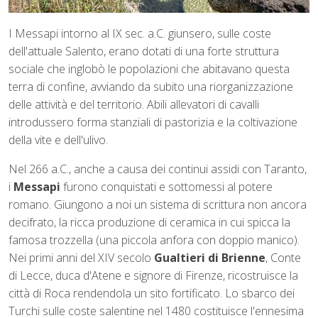
I Messapi intorno al IX sec. a.C. giunsero, sulle coste
dell'attuale Salento, erano dotati di una forte struttura
sociale che inglobò le popolazioni che abitavano questa
terra di confine, avviando da subito una riorganizzazione
delle attività e del territorio. Abili allevatori di cavalli
introdussero forma stanziali di pastorizia e la coltivazione
della vite e dell'ulivo.
Nel 266 a.C., anche a causa dei continui assidi con Taranto,
i
Messapi
furono conquistati e sottomessi al potere
romano. Giungono a noi un sistema di scrittura non ancora
decifrato, la ricca produzione di ceramica in cui spicca la
famosa trozzella (una piccola anfora con doppio manico).
Nei primi anni del XIV secolo
Gualtieri di Brienne
, Conte
di Lecce, duca d'Atene e signore di Firenze, ricostruisce la
città di Roca rendendola un sito fortificato. Lo sbarco dei
Turchi sulle coste salentine nel 1480 costituisce l'ennesima