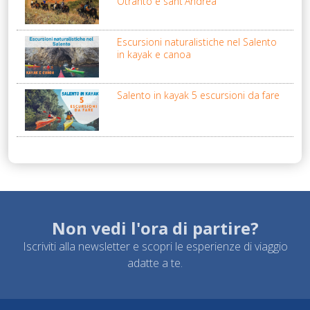
Otranto e sant'Andrea
Escursioni naturalistiche nel Salento
in kayak e canoa
Salento in kayak 5 escursioni da fare
Non vedi l'ora di partire?
Iscriviti alla newsletter e scopri le esperienze di viaggio
adatte a te.