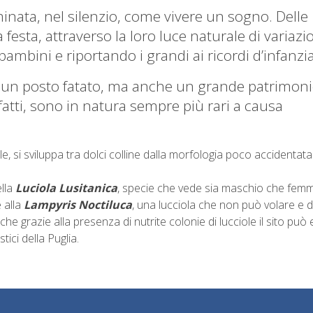
inata, nel silenzio, come vivere un sogno. Delle
 festa, attraverso la loro luce naturale di variazi
bambini e riportando i grandi ai ricordi d’infanzia
a è un posto fatato, ma anche un grande patrimon
infatti, sono in natura sempre più rari a causa
e, si sviluppa tra dolci colline dalla morfologia poco accidentata 
ella
Luciola Lusitanica
, specie che vede sia maschio che fem
e alla
Lampyris Noctiluca
, una lucciola che non può volare e d
e grazie alla presenza di nutrite colonie di lucciole il sito può
tici della Puglia.