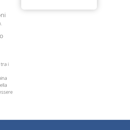
oni
.
io
tra i
mina
ella
 essere