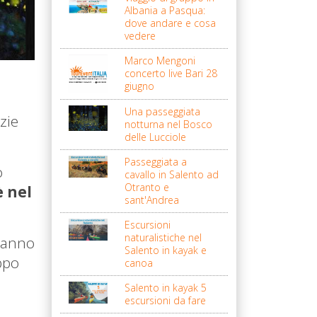
Albania a Pasqua:
dove andare e cosa
vedere
Marco Mengoni
concerto live Bari 28
giugno
Una passeggiata
zie
notturna nel Bosco
delle Lucciole
Passeggiata a
o
cavallo in Salento ad
Otranto e
è nel
sant'Andrea
Escursioni
naturalistiche nel
 anno
Salento in kayak e
eppo
canoa
Salento in kayak 5
escursioni da fare