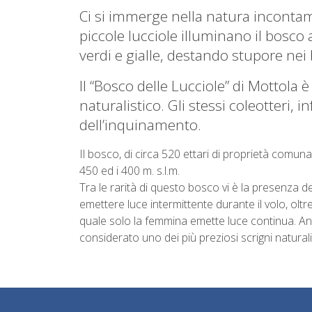
Ci si immerge nella natura incontam
piccole lucciole illuminano il bosco a
verdi e gialle, destando stupore nei 
Il “Bosco delle Lucciole” di Mottol
naturalistico. Gli stessi coleotteri, 
dell’inquinamento.
Il bosco, di circa 520 ettari di proprietà comunal
450 ed i 400 m. s.l.m.
Tra le rarità di questo bosco vi è la presenza d
emettere luce intermittente durante il volo, oltr
quale solo la femmina emette luce continua. Anch
considerato uno dei più preziosi scrigni naturalis