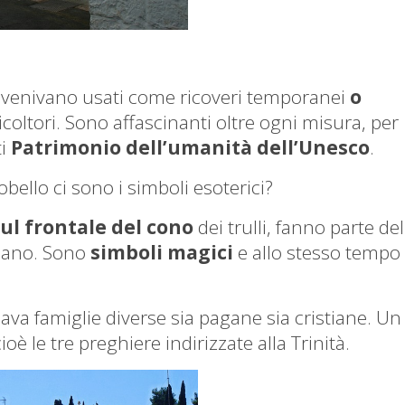
lli venivano usati come ricoveri temporanei
o
icoltori. Sono affascinanti oltre ogni misura, per
ti
Patrimonio dell’umanità dell’Unesco
.
robello ci sono i simboli esoterici?
ul frontale del cono
dei trulli, fanno parte del
tiano. Sono
simboli magici
e allo stesso tempo
va famiglie diverse sia pagane sia cristiane. Un
cioè le tre preghiere indirizzate alla Trinità.