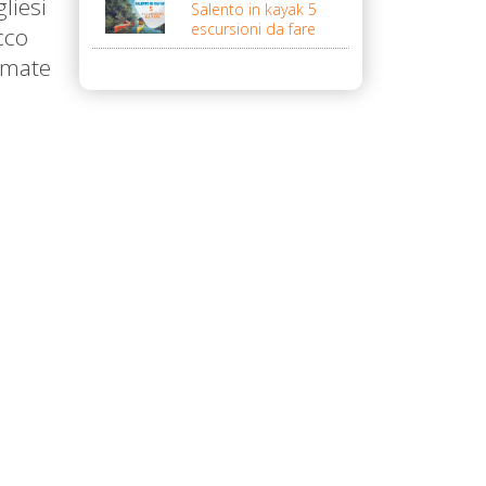
liesi
Salento in kayak 5
escursioni da fare
cco
iamate