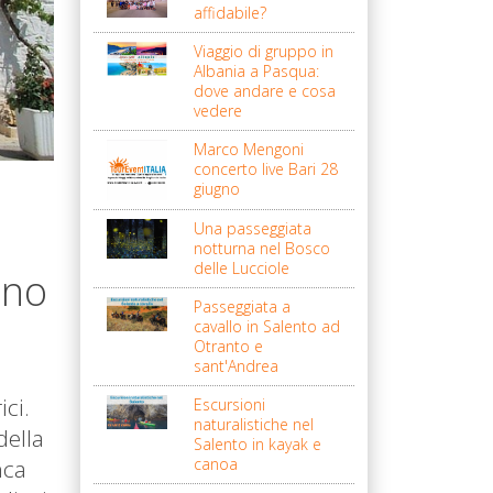
affidabile?
Viaggio di gruppo in
Albania a Pasqua:
dove andare e cosa
vedere
Marco Mengoni
concerto live Bari 28
giugno
Una passeggiata
notturna nel Bosco
delle Lucciole
ano
Passeggiata a
cavallo in Salento ad
Otranto e
sant'Andrea
ici.
Escursioni
naturalistiche nel
della
Salento in kayak e
nca
canoa