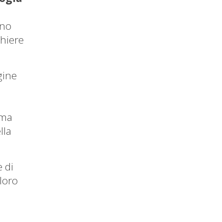
ono
ghiere
gine
ima
lla
e di
 loro