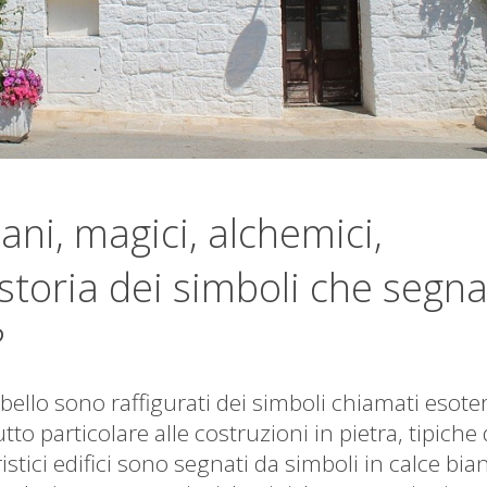
iani, magici, alchemici,
a storia dei simboli che segn
?
erobello sono raffigurati dei simboli chiamati esoter
o particolare alle costruzioni in pietra, tipiche 
istici edifici sono segnati da simboli in calce bia