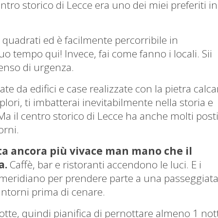
 centro storico di Lecce era uno dei miei preferiti in
i quadrati ed è facilmente percorribile in
 tuo tempo qui!
Invece, fai come fanno i locali.
Sii
enso di urgenza.
ate da edifici e case realizzate con la pietra calc
lori, ti imbatterai inevitabilmente nella storia e
Ma il centro storico di Lecce ha anche molti post
orni.
nta ancora più vivace man mano che il
a.
Caffè, bar e ristoranti accendono le luci.
E i
pomeridiano per prendere parte a una passeggiat
intorni prima di cenare.
otte, quindi pianifica di pernottare almeno 1 not