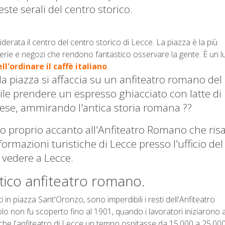
ste serali del centro storico.
derata il centro del centro storico di Lecce.
La piazza è la più
aterie e negozi che rendono fantastico osservare la gente.
È un 
ell'ordinare il caffè italiano
.
 piazza si affaccia su un anfiteatro romano del I
bile prendere un espresso ghiacciato con latte di
ccese, ammirando l'antica storia romana ??
tico proprio accanto all'Anfiteatro Romano che risa
ormazioni turistiche di Lecce presso l'ufficio del
 vedere a Lecce.
antico anfiteatro romano.
n piazza Sant'Oronzo, sono imperdibili i resti dell'Anfiteatro
olo non fu scoperto fino al 1901, quando i lavoratori iniziarono 
he l'anfiteatro di Lecce un tempo ospitasse da 15.000 a 25.00