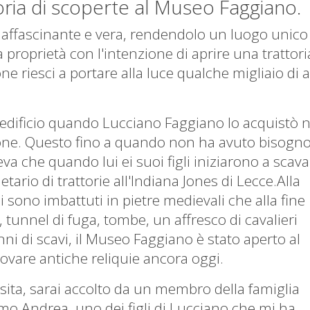
toria di scoperte al Museo Faggiano.
è affascinante e vera, rendendolo un luogo unico
proprietà con l'intenzione di aprire una trattori
one riesci a portare alla luce qualche migliaio di 
l'edificio quando Lucciano Faggiano lo acquistò n
one.
Questo fino a quando non ha avuto bisogno
a che quando lui ei suoi figli iniziarono a scava
ario di trattorie all'Indiana Jones di Lecce.Alla
si sono imbattuti in pietre medievali che alla fine
tunnel di fuga, tombe, un affresco di cavalieri
ni di scavi, il Museo Faggiano è stato aperto al
ovare antiche reliquie ancora oggi.
visita, sarai accolto da un membro della famiglia
imo Andrea, uno dei figli di Lucciano che mi ha