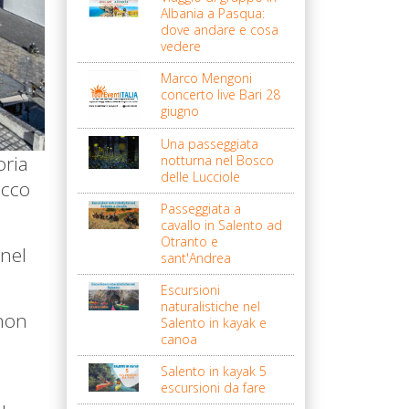
Albania a Pasqua:
dove andare e cosa
vedere
Marco Mengoni
concerto live Bari 28
giugno
Una passeggiata
oria
notturna nel Bosco
delle Lucciole
occo
Passeggiata a
cavallo in Salento ad
Otranto e
 nel
sant'Andrea
Escursioni
naturalistiche nel
 non
Salento in kayak e
canoa
Salento in kayak 5
escursioni da fare