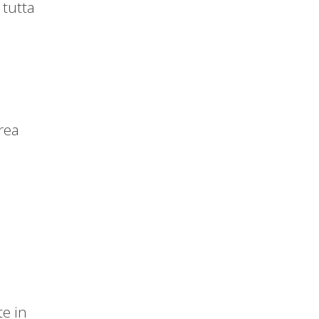
 tutta
area
i
a
te in