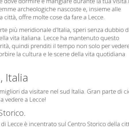
é dove dormire e mangiare durante la tua visita.
 gemme archeologiche nascoste e, insieme alle
ittà, offre molte cose da fare a Lecce.
arte più meridionale d'Italia, speri senza dubbio d
la vita italiana.
Lecce ha mantenuto questo
tà, quindi prenditi il ​​tempo non solo per vedere
rbire la cultura e le scene della vita quotidiana
 Italia
gliori da visitare nel sud Italia.
Gran parte di ci
da vedere a Lecce!
Storico.
o di Lecce è incentrato sul Centro Storico della cit