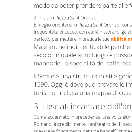
modo da poter prendere parte alle fe
2. Inizia in Piazza Sant'Oronzo.
È meglio orientarsi in Piazza Sant'Oronzo, consi
frequentata di Lecce, con caffè, ristoranti, gel
perfetto per mettere in pratica le tue
abilità n
Ma è anche indimenticabile perché la
secolo!
In quale altro luogo è possi
mandorle, la specialità del caffè le
Il Sedile è una struttura in stile go
1590.
Oggi è dove puoi trovare le inf
turismo, inclusa una mappa di cosa
3. Lasciati incantare dall'
Come accennato in precedenza, una volta giunti i
Romano. Incredibilmente, l'anfiteatro del II sec
scavare le fondamenta per una banca!Si stima c