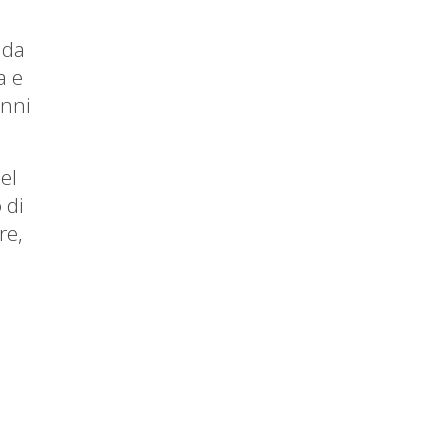
 da
a e
anni
el
 di
re,