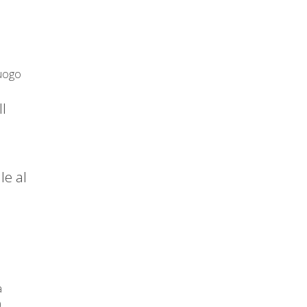
luogo
I
le al
a
0