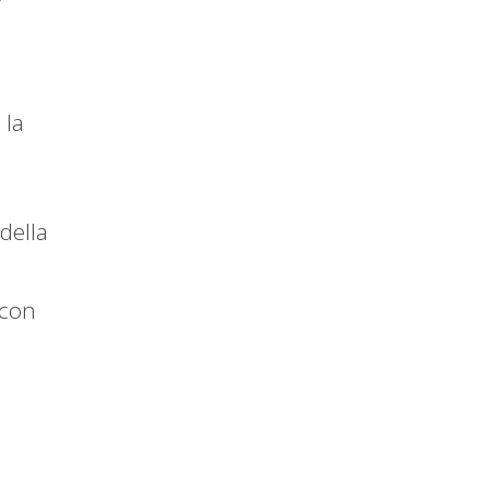
 la
della
 con