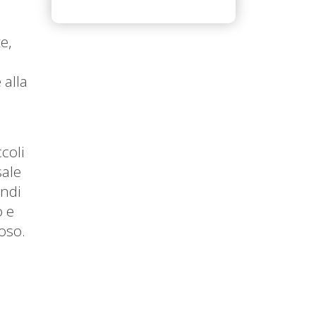
e,
 alla
coli
sale
indi
o e
oso.