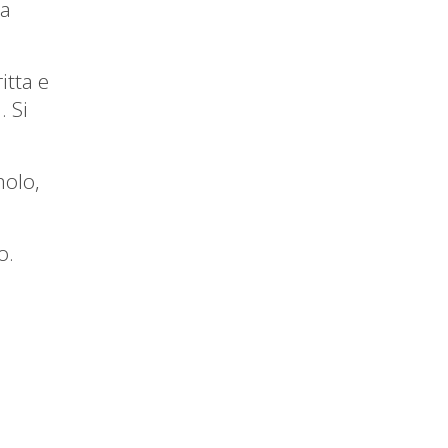
na
itta e
. Si
molo,
o.