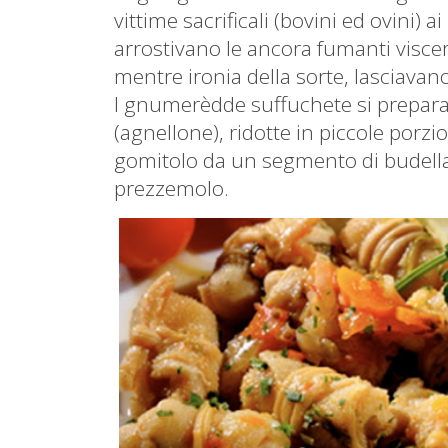
vittime sacrificali (bovini ed ovini) 
arrostivano le ancora fumanti visc
mentre ironia della sorte, lasciavano
I gnumerèdde suffuchete si preparan
(agnellone), ridotte in piccole porzi
gomitolo da un segmento di budella (
prezzemolo.