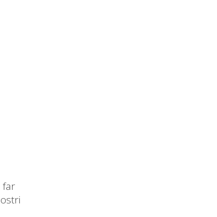
 far
nostri