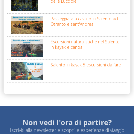
delle Lucciole
Passeggiata a cavallo in Salento ad
Otranto e sant'Andrea
Escursioni naturalistiche nel Salento
in kayak e canoa
Salento in kayak 5 escursioni da fare
Non vedi l'ora di partire?
Iscriviti alla newsletter e scopri le esperienze di viaggio