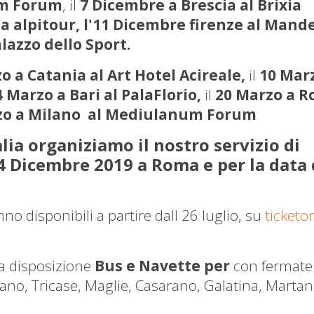
um Forum
, il
7 Dicembre a Brescia al Brixia
la alpitour, l'11 Dicembre firenze al Mand
azzo dello Sport.
o a Catania al Art Hotel Acireale,
il
10 Mar
 Marzo a Bari al PalaFlorio,
il
20 Marzo a 
zo a Milano al Mediulanum Forum
ia organiziamo il nostro servizio di
14 Dicembre 2019 a Roma e per la data 
nno disponibili a partire dall 26 luglio, su
ticketon
a disposizione
Bus e Navette per
con fermate
sano, Tricase, Maglie, Casarano, Galatina, Martan