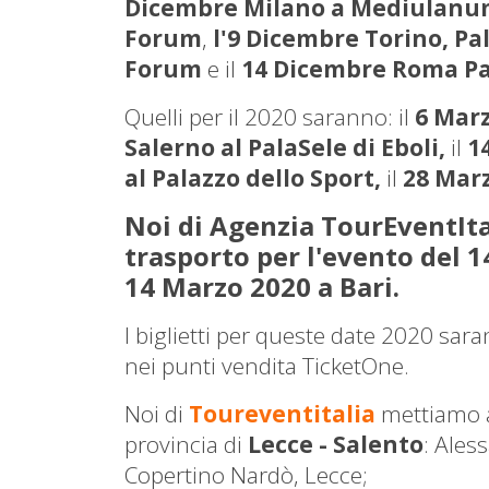
Dicembre Milano a Mediulan
Forum
,
l'9 Dicembre Torino, Pa
Forum
e il
14 Dicembre Roma Pal
Quelli per il 2020 saranno: il
6 Marz
Salerno al PalaSele di Eboli,
il
14
al Palazzo dello Sport,
il
28 Mar
Noi di Agenzia TourEventItal
trasporto per l'evento del 
14 Marzo 2020 a Bari.
I biglietti per queste date 2020 sara
nei punti vendita TicketOne.
Noi di
Toureventitalia
mettiamo 
provincia di
Lecce - Salento
: Ales
Copertino Nardò, Lecce;