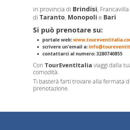
in provincia di
Brindisi
, Francavill
di
Taranto
,
Monopoli
e
Bari
Si può prenotare su:
portale web:
www.toureventitalia.c
scrivere un'email a:
info@toureventit
contattarci al numero: 3280740855
Con
TourEventItalia
viaggi dalla tu
comodità.
Ti basterà farti trovare alla fermata 
prenotazione.