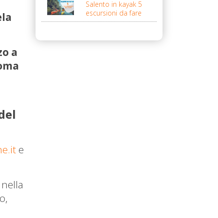
Salento in kayak 5
escursioni da fare
ela
zo a
Roma
del
e.it
e
 nella
o,