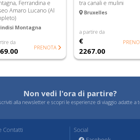
tagna, Ferrandina e
tra canali e mulini
eo Amaro Lucano (Al
Bruxelles
pleto)
indisi Montagna
a partire da
€
rtire da
PRENO
PRENOTA
169.00
2267.00
Non vedi l'ora di partire?
scriviti alla newsletter e scopri le esperienze di viaggio adatte a t
 Contatti
Social
Facebook