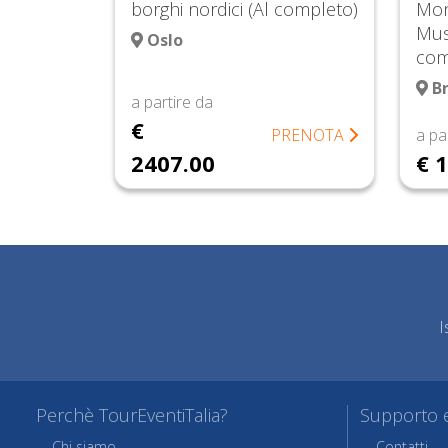
borghi nordici (Al completo)
Mon
Mus
Oslo
com
Br
a partire da
€
PRENOTA
a pa
2407.00
€ 
I
Perchè TourEventiTalia?
Supporto e
Chi siamo
Contatti