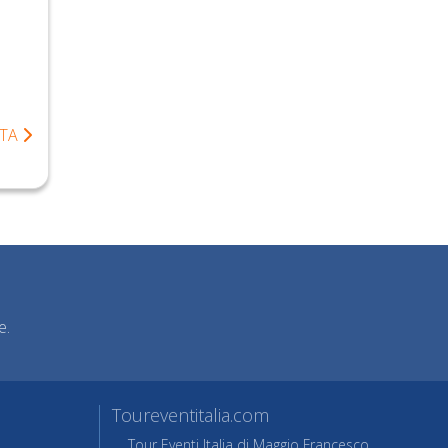
TA
e.
Toureventitalia.com
Tour Eventi Italia di Maggio Francesco