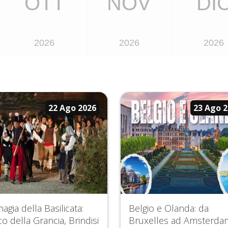
OTT
NOV
DI
2026
2026
2026
22 Ago 2026
23 Ago 
agia della Basilicata:
Belgio e Olanda: da
o della Grancia, Brindisi
Bruxelles ad Amsterda