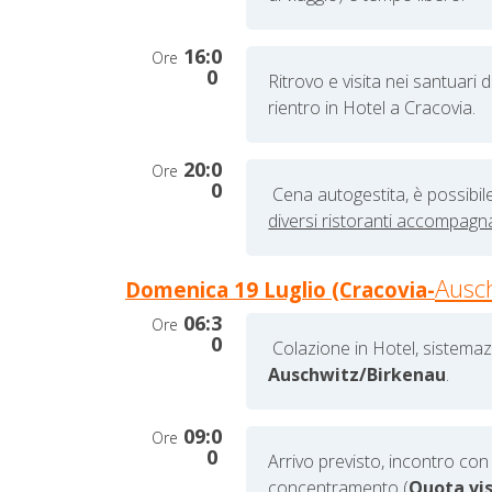
16:0
Ore
0
Ritrovo e
visita nei santuari 
rientro in Hotel a Cracovia.
20:0
Ore
0
Cena autogestita,
è possibil
diversi ristoranti accompagna
Ausch
Domenica 19 Luglio (Cracovia-
06:3
Ore
0
Colazione in Hotel, sistema
Auschwitz/Birkenau
.
09:0
Ore
0
Arrivo previsto, incontro con
concentramento
(
Quota vis