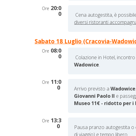
20:0
Ore
0
Cena autogestita, è possibile
diversi ristoranti accompagna
Sabato 18 Luglio (Cracovia-Wadowic
08:0
Ore
0
Colazione in Hotel, incontro
Wadowice
.
11:0
Ore
0
Arrivo previsto a
Wadowice
Giovanni Paolo II
e passegg
Museo 11€ - ridotto per i 
13:3
Ore
0
Pausa pranzo autogestita o 
di viaggio) e tempo libero.