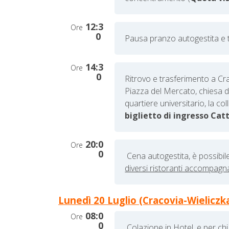
12:3
Ore
0
Pausa pranzo autogestita e 
14:3
Ore
0
Ritrovo e trasferimento a Crac
Piazza del Mercato, chiesa 
quartiere universitario, la col
biglietto di ingresso Catt
20:0
Ore
0
Cena autogestita,
è possibil
diversi ristoranti accompagna
Lunedì 20 Luglio (Cracovia-Wieliczka
08:0
Ore
0
Colazione in Hotel, e per chi 