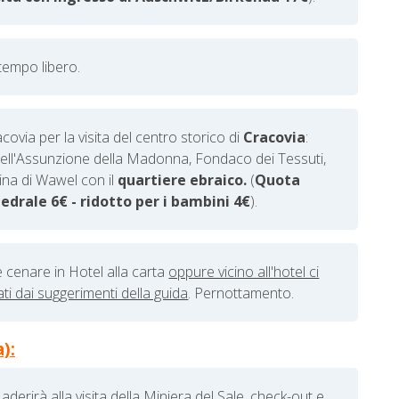
tempo libero.
ovia per la visita del centro storico di
Cracovia
:
dell'Assunzione della Madonna, Fondaco dei Tessuti,
lina di Wawel con il
quartiere ebraico.
(
Quota
edrale 6€ - ridotto per i bambini 4€
).
e cenare in Hotel alla carta
oppure vicino all'hotel ci
ti dai suggerimenti della guida
. Pernottamento.
):
aderirà alla visita della Miniera del Sale, check-out e