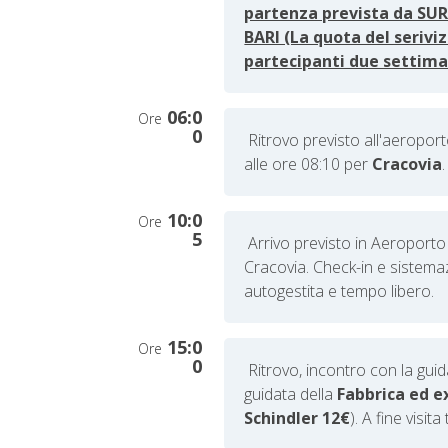
partenza prevista da SUR
BARI (La quota del serivi
partecipanti due settima
06:0
Ore
0
Ritrovo previsto all'aeroport
alle ore 08:10 per
Cracovia
10:0
Ore
5
Arrivo previsto in Aeroport
Cracovia. Check-in e sistema
autogestita e tempo libero.
15:0
Ore
0
Ritrovo, i
ncontro con la guida
guidata
della
Fabbrica ed e
Schindler
12€
). A fine visit