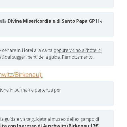
della
Divina Misericordia e di Santo Papa GP II
e
e cenare in Hotel alla carta
oppure vicino all'hotel ci
ti dai suggerimenti della guida
. Pernottamento.
witz/Birkenau):
zione in pullman e partenza per
 la guida e
visita guidata al museo dell'ex campo di
ita con Ingresso di
Auschwitz/Birkenau
17€
).