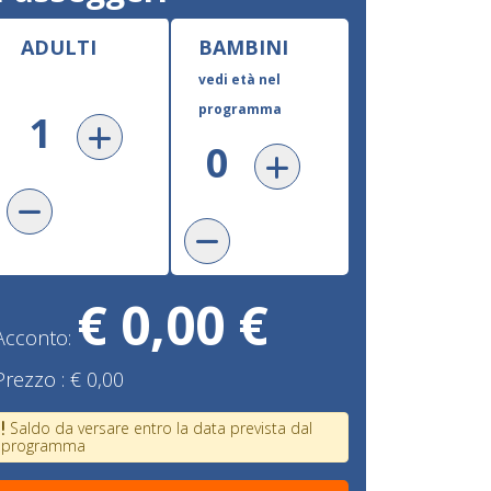
ADULTI
BAMBINI
vedi età nel
programma
€ 0,00 €
Acconto:
Prezzo :
€ 0,00
Saldo da versare entro la data prevista dal
programma