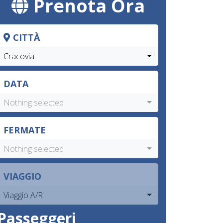
Prenota Ora
CITTÀ
Cracovia
DATA
Nothing selected
FERMATE
Nothing selected
VIAGGIO
Viaggio A/R
Passeggeri