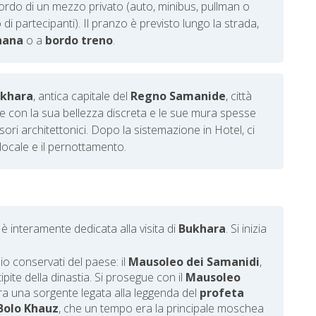
ordo di un mezzo privato (auto, minibus, pullman o
i partecipanti). Il pranzo è previsto lungo la strada,
hana
o a
bordo treno
.
khara
, antica capitale del
Regno Samanide
, città
e con la sua bellezza discreta e le sue mura spesse
ri architettonici. Dopo la sistemazione in Hotel, ci
 locale e il pernottamento.
è interamente dedicata alla visita di
Bukhara
.
Si inizia
o conservati del paese: il
Mausoleo dei Samanidi
,
pite della dinastia. Si prosegue con il
Mausoleo
pra una sorgente legata alla leggenda del
profeta
Bolo Khauz
, che un tempo era la principale moschea