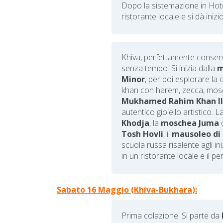
Dopo la sistemazione in Hotel
ristorante locale e si dà inizio
Khiva, perfettamente conser
senza tempo. Si inizia dalla
m
Minor
, per poi esplorare la c
khan con harem, zecca, mosc
Mukhamed Rahim Khan I
autentico gioiello artistico. 
Khodja
, la
moschea Juma
c
Tosh Hovli
, il
mausoleo di 
scuola russa risalente agli in
in un ristorante locale e il p
Sabato 16 Maggio (Khiva-Bukhara):
Prima colazione.
Si parte da