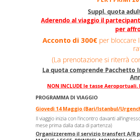
Suppl. quota adul
Aderendo al viaggio il partecipant
per affro
Acconto di 300€
per bloccare l
ra
(La prenotazione si riterrà co
La quota comprende Pacchetto Ing
An
NON INCLUDE le tasse Aeroportuali. l
PROGRAMMA DI VIAGGIO
Giovedì 14 Maggio (Bari/Istanbul/Urgench
Il viaggio
inizia con l'incontro davanti all'ingress
mese prima dalla data di partenza)
Organizzeremo il servizio transfert A/R 