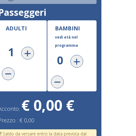
Passeggeri
ADULTI
BAMBINI
vedi età nel
programma
€ 0,00 €
Acconto:
Prezzo :
€ 0,00
Saldo da versare entro la data prevista dal