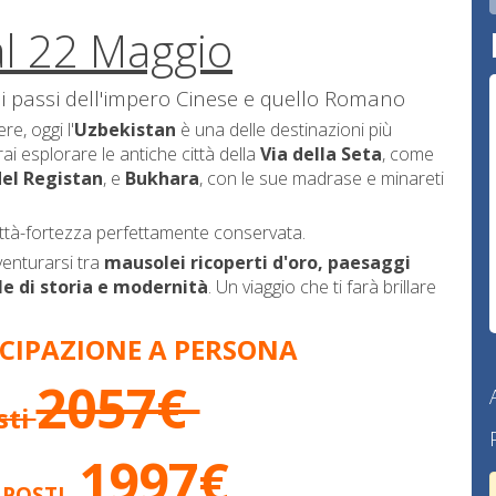
al 22 Maggio
sui passi dell'impero Cinese e quello Romano
e, oggi l'
Uzbekistan
è una delle destinazioni più
trai esplorare le antiche città della
Via della Seta
, come
del Registan
, e
Bukhara
, con le sue madrase e minareti
 città-fortezza perfettamente conservata.
venturarsi tra
mausolei ricoperti d'oro, paesaggi
ile di storia e modernità
. Un viaggio che ti farà brillare
CIPAZIONE A PERSONA
2057€
sti
1997€
 POSTI