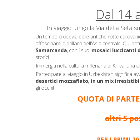
Dal 14 
In viaggio lungo la Via della Seta 
Un tempo crocevia delle antiche rotte carovanier
affascinanti e brillanti dell'Asia centrale. Qui po
Samarcanda
, con i suoi
mosaici luccicanti 
storici.
Immergiti nella cultura millenaria di Khiva, una
Partecipare al viaggio in Uzbekistan significa av
desertici mozzafiato, in un mix irresistib
gli occhi!
QUOTA DI PARTE
altri 5 po
PER I PRIMI 20