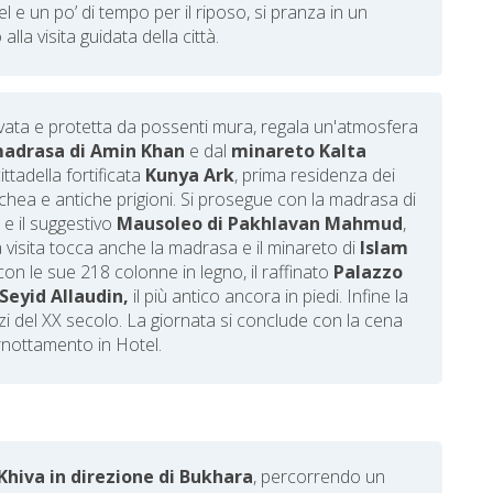
 e un po’ di tempo per il riposo, si pranza in un
 alla visita guidata della città.
vata e protetta da possenti mura, regala un'atmosfera
adrasa di Amin Khan
e dal
minareto Kalta
ittadella fortificata
Kunya Ark
, prima residenza dei
hea e antiche prigioni. Si prosegue con la madrasa di
I
e il suggestivo
Mausoleo di Pakhlavan Mahmud
,
La visita tocca anche la madrasa e il minareto di
Islam
on le sue 218 colonne in legno, il raffinato
Palazzo
Seyid Allaudin,
il più antico ancora in piedi. Infine la
izi del XX secolo. La giornata si conclude con la cena
ernottamento in Hotel.
Khiva in direzione di Bukhara
, percorrendo un