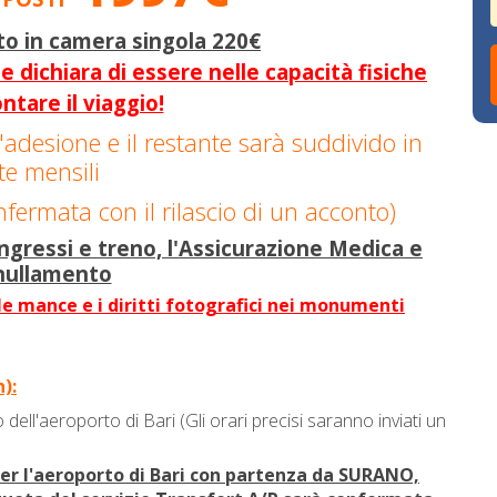
to in camera singola 220€
e dichiara di essere nelle capacità fisiche
ntare il viaggio!
'adesione e il restante sarà suddivido in
te mensili
nfermata con il rilascio di un acconto)
ressi e treno, l'Assicurazione Medica e
nullamento
e mance e i diritti fotografici nei monumenti
):
o dell'aeroporto di Bari (Gli orari precisi saranno inviati un
per l'aeroporto di Bari con partenza da SURANO,