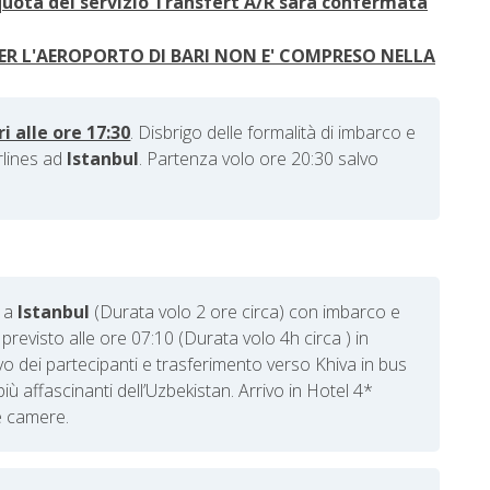
uota del servizio Transfert A/R sarà confermata
PER L'AEROPORTO DI BARI NON E' COMPRESO NELLA
i alle ore 17:30
. Disbrigo delle formalità di imbarco e
rlines ad
Istanbul
. Partenza volo ore 20:30 salvo
 a
Istanbul
(Durata volo 2 ore circa) con imbarco e
previsto alle ore 07:10 (Durata volo 4h circa ) in
ovo dei partecipanti e
trasferimento verso Khiva in bus
più affascinanti dell’Uzbekistan. Arrivo
in Hotel 4*
e camere.