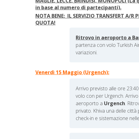
MAGLIE, LECCE, BRINDISI, MONOPOLI (La q
in base al numero di partecipanti).
NOTA BENE: IL SERVIZIO TRANSFERT A/R 
QUOTA!
Ritrovo in aeroporto a Bar
p
artenza con volo Turkish Ai
variazioni.
Venerdì 15 Maggio (Urgench):
Arrivo previsto alle ore 23:40
volo con per Urgench. Arrivo 
aeroporto a
Urgench
. Ritr
privato.
Khiva
una delle città 
check-in e sistemazione nell