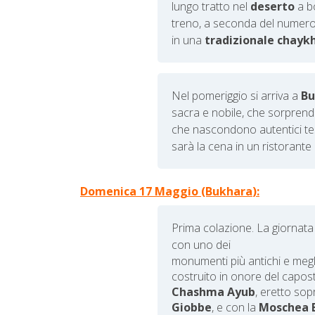
lungo tratto nel
deserto
a b
treno, a seconda del numero d
in una
tradizionale chayk
Nel pomeriggio si arriva a
Bu
sacra e nobile, che sorprend
che nascondono autentici teso
sarà la cena in un ristorante
Domenica 17 Maggio (Bukhara
):
Prima colazione. La giornata 
con uno dei
monumenti più antichi e megli
costruito in onore del caposti
Chashma Ayub
, eretto so
Giobbe
, e con la
Moschea 