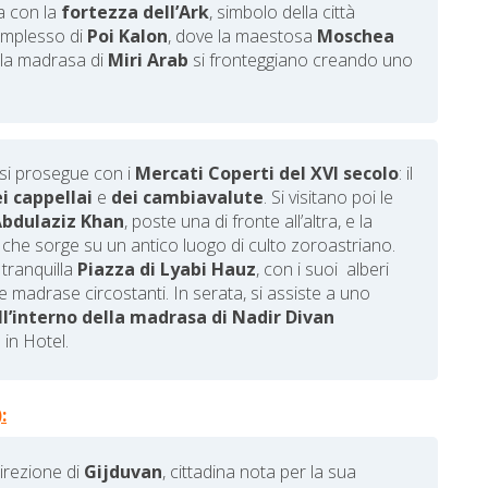
ua con la
fortezza dell’Ark
, simbolo della città
complesso di
Poi Kalon
, dove la maestosa
Moschea
e la madrasa di
Miri Arab
si fronteggiano creando uno
 si prosegue con i
Mercati Coperti del XVI secolo
: il
i cappellai
e
dei cambiavalute
. Si visitano poi le
Abdulaziz Khan
, poste una di fronte all’altra, e la
, che sorge su un antico luogo di culto zoroastriano.
 tranquilla
Piazza di Lyabi Hauz
, con i suoi alberi
le madrase circostanti. In serata, si assiste a uno
all’interno della madrasa di Nadir Divan
in Hotel.
)
:
direzione di
Gijduvan
, cittadina nota per la sua