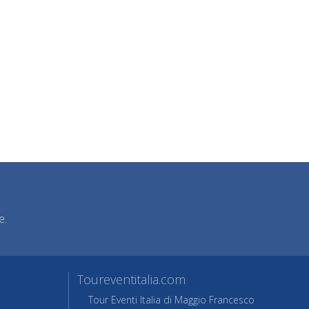
e.
Toureventitalia.com
Tour Eventi Italia di Maggio Francesco