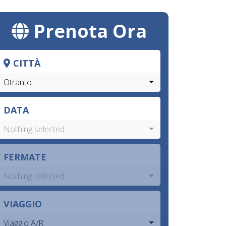
Prenota Ora
CITTÀ
Otranto
DATA
Nothing selected
FERMATE
Nothing selected
VIAGGIO
Viaggio A/R