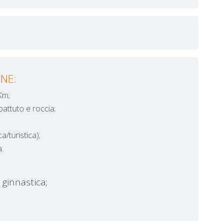
NE:
Km;
battuto e roccia;
a/turistica);
a.
 ginnastica;