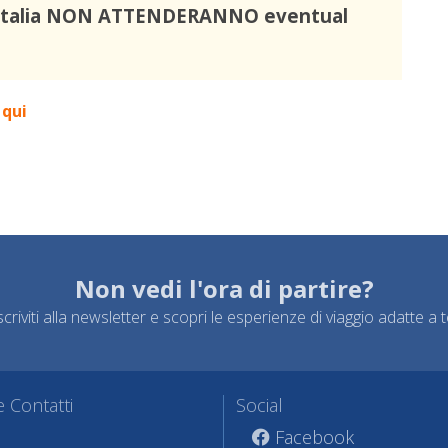
ti Italia NON ATTENDERANNO eventual
 qui
Non vedi l'ora di partire?
scriviti alla newsletter e scopri le esperienze di viaggio adatte a t
 Contatti
Social
Facebook