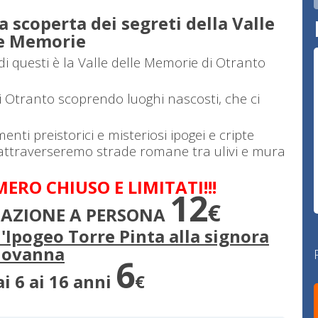
 scoperta dei segreti della Valle
le Memorie
di questi è la Valle delle Memorie di Otranto
 Otranto scoprendo luoghi nascosti, che ci
nti preistorici e misteriosi ipogei e cripte
 attraverseremo strade romane tra ulivi e mura
ERO CHIUSO E LIMITATI!!!
12
€
PAZIONE A PERSONA
l'Ipogeo Torre Pinta alla signora
iovanna
6
i 6 ai 16 anni
€