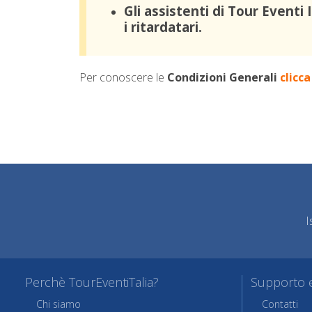
Gli assistenti di Tour Even
i ritardatari.
Per conoscere le
Condizioni Generali
clicca
I
Perchè TourEventiTalia?
Supporto e
Chi siamo
Contatti