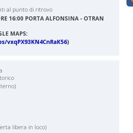
ti al punto di ritrovo
RE 16:00 PORTA ALFONSINA - OTRAN
GLE MAPS:
aps/vxqPX93KN4CnRaK56
)
a
torico
sterno)
erta libera in loco)