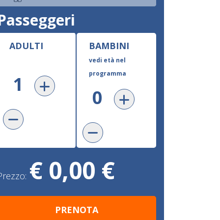
Passeggeri
ADULTI
BAMBINI
vedi età nel
programma
€ 0,00 €
Prezzo: