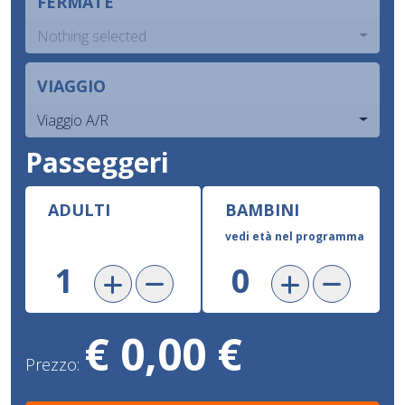
FERMATE
Nothing selected
VIAGGIO
Viaggio A/R
Passeggeri
ADULTI
BAMBINI
vedi età nel programma
€ 0,00 €
Prezzo: