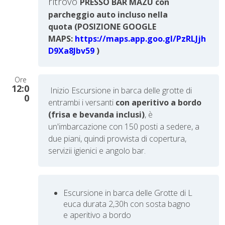
ritrovo
PRESSO BAR
MAZU
con
parcheggio auto incluso nella
quota
(POSIZIONE GOOGLE
MAPS:
https://maps.app.goo.gl/PzRLJjh
D9Xa8Jbv59
)
Ore
12:0
Inizio Escursione in barca delle grotte di
0
entrambi i versanti
con aperitivo a bordo
(frisa e bevanda inclusi)
,
è
un'imbarcazione con 150 posti a sedere, a
due piani, quindi provvista di copertura,
servizii igienici e angolo bar.
Escursione in barca delle Grotte di L
euca durata 2,30h con sosta bagno
e aperitivo a bordo