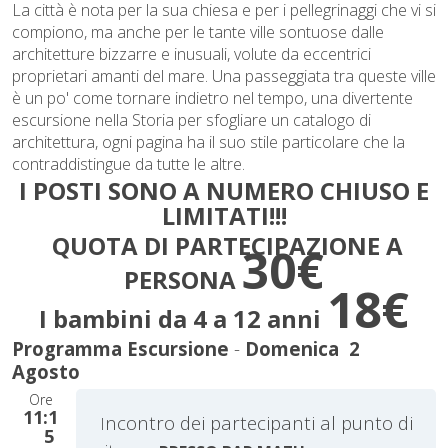
La città è nota per la sua chiesa e per i pellegrinaggi che vi si
compiono, ma anche per le tante ville sontuose dalle
architetture bizzarre e inusuali, volute da eccentrici
proprietari amanti del mare.
Una passeggiata tra queste ville
è un po' come tornare indietro nel tempo, una divertente
escursione nella Storia per sfogliare un catalogo di
architettura, ogni pagina ha il suo stile particolare che la
contraddistingue da tutte le altre.
I POSTI SONO A NUMERO CHIUSO E
LIMITATI!!!
QUOTA DI PARTECIPAZIONE A
30€
PERSONA
18€
I bambini da 4 a 12 anni
Programma Escursione
-
Domenica 2
Agosto
Ore
11:1
ncontro dei partecipanti al punto di
I
5