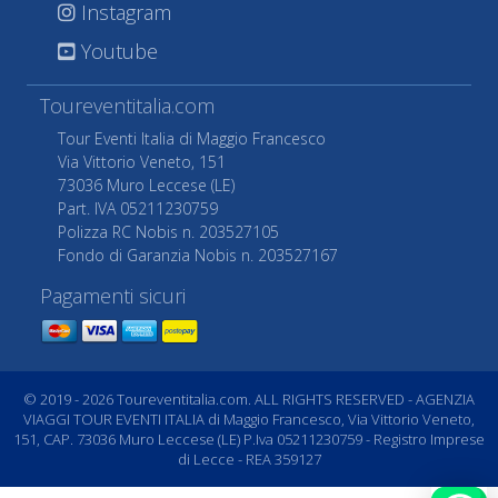
Instagram
Youtube
Toureventitalia.com
Tour Eventi Italia di Maggio Francesco
Via Vittorio Veneto, 151
73036 Muro Leccese (LE)
Part. IVA 05211230759
Polizza RC Nobis n. 203527105
Fondo di Garanzia Nobis n. 203527167
Pagamenti sicuri
© 2019 - 2026 Toureventitalia.com. ALL RIGHTS RESERVED - AGENZIA
VIAGGI TOUR EVENTI ITALIA di Maggio Francesco, Via Vittorio Veneto,
151, CAP. 73036 Muro Leccese (LE) P.Iva 05211230759 - Registro Imprese
di Lecce - REA 359127