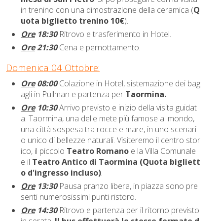
in trenino con una dimostrazione della ceramica (
Q
uota biglietto trenino 10€
).
Ore
18:30
Ritrovo e trasferimento in Hotel.
Ore
21:30
Cena e pernottamento.
Domenica 04 Ottobre:
Ore
08:00
Colazione in Hotel, sistemazione dei bag
agli in Pullman e partenza per
Taormina.
Ore
10:30
Arrivo previsto e inizio della visita guidat
a. Taormina, una delle mete più famose al mondo,
una città sospesa tra rocce e mare, in uno scenari
o unico di bellezze naturali. Visiteremo il centro stor
ico, il piccolo
Teatro Romano
e la Villa Comunale
e il
Teatro Antico di Taormina
(Quota bigliett
o d'ingresso incluso)
.
Ore
13:30
Pausa pranzo libera, in piazza sono pre
senti numerosissimi punti ristoro.
Ore
14:30
Ritrovo e partenza per il ritorno previsto
in serata.
Il bus effettuerà le stesse fermate d