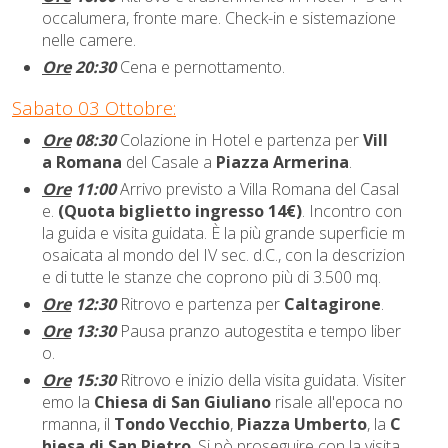
occalumera, fronte mare.
Check-in e sistemazione
nelle camere.
Ore
20:30
Cena e pernottamento.
Sabato 03 Ottobre:
Ore
08:30
Colazione in Hotel e partenza per
Vill
a Romana
del Casale a
Piazza Armerina
.
Ore
11:00
Arrivo previsto a Villa Romana del Casal
e.
(Quota biglietto ingresso 14€)
. Incontro con
la guida e visita guidata. È la più grande superficie m
osaicata al mondo del IV sec. d.C., con la descrizion
e di tutte le stanze che coprono più di 3.500 mq.
Ore
12:30
Ritrovo e partenza per
Caltagirone
.
Ore
13:30
Pausa pranzo autogestita e tempo liber
o.
Ore
15:30
Ritrovo e inizio della visita guidata. Visiter
emo la
Chiesa di San Giuliano
risale all'epoca no
rmanna, il
Tondo Vecchio
,
Piazza Umberto
, la
C
hiesa di San Pietro
. Si pò proseguire con la visita