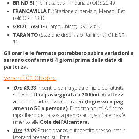
BRINDISI
(Fermata bus - Tribunale) ORE 22:40
FRANCAVILLA F.
(Stazione di servizio, Mengoli Pet
roli) ORE 23:10
GROTTAGLIE
(Largo Unicef) ORE 23:30
TARANTO
(Stazione di servizio Raffineria) ORE 00:
10
Gli orari e le fermate potrebbero subire variazioni e
saranno confermati 4 giorni prima dalla data di
partenza.
Venerdì 02 Ottobre:
Ore
09:30
Incontro con la guida e inizio dell'attività
sull Etna.
Una passeggiata a 2000mt di altezz
a
camminando su vecchi crateri.
(Ingresso a pag
amento 5€ a persona)
. E' adatta a tutti. A fine te
mpo libero per la sosta pranzo autogestita e trasfe
rimento alle
Gole dell'Alcantara.
Ore
11:00
Pausa pranzo autogestita presso i vari r
istoranti presenti sull'Etna.