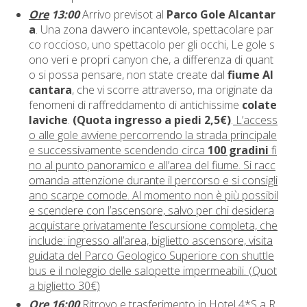
Ore
13:00
Arrivo previsot al
Parco Gole Alcantar
a
. Una zona davvero incantevole, spettacolare par
co roccioso, uno spettacolo per gli occhi, Le gole s
ono veri e propri canyon che, a differenza di quant
o si possa pensare, non state create dal
fiume Al
cantara
, che vi scorre attraverso, ma originate da
fenomeni di raffreddamento di antichissime
colate
laviche
.
(Quota ingresso a piedi 2,5€)
.
L’access
o alle gole avviene percorrendo la strada principale
e successivamente scendendo circa
100 gradini
fi
no al punto panoramico e all’area del fiume. Si racc
omanda attenzione durante il percorso e si consigli
ano scarpe comode. Al momento non è più possibil
e scendere con l’ascensore, salvo per chi desidera
acquistare privatamente l’escursione completa, che
include: ingresso all’area, biglietto ascensore, visita
guidata del Parco Geologico Superiore con shuttle
bus e il noleggio delle salopette impermeabili. (Quot
a biglietto 30€)
Ore
16:00
Ritrovo e trasferimento in Hotel 4*S a R