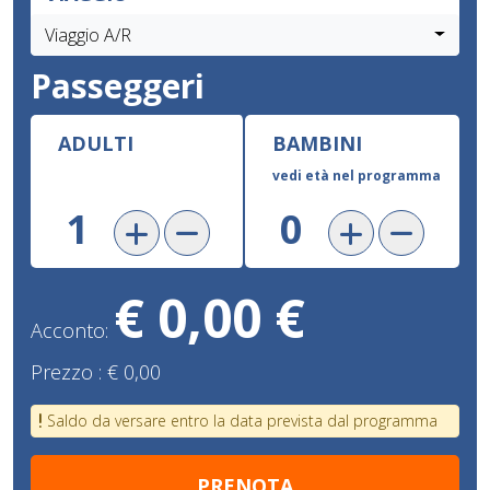
Viaggio A/R
Passeggeri
ADULTI
BAMBINI
vedi età nel programma
€ 0,00 €
Acconto:
Prezzo :
€ 0,00
Saldo da versare entro la data prevista dal programma