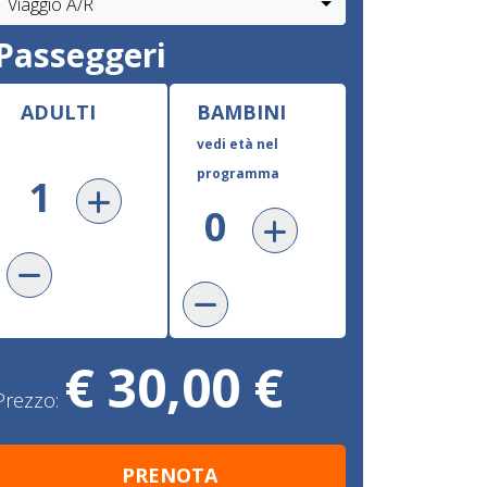
Viaggio A/R
Passeggeri
ADULTI
BAMBINI
vedi età nel
programma
€ 30,00 €
Prezzo: