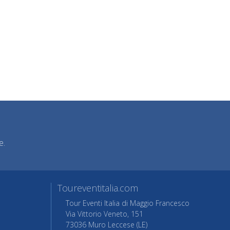
e.
Toureventitalia.com
Tour Eventi Italia di Maggio Francesco
Via Vittorio Veneto, 151
73036 Muro Leccese (LE)