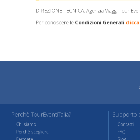
DIREZIONE TECNICA: Agenzia Viaggi Tour Eventi
Per conoscere le
Condizioni Generali
clicca
I
Perchè TourEventiTalia?
Supporto e
Chi siamo
Contatti
Perchè sceglierci
FAQ
Fermate
Blog