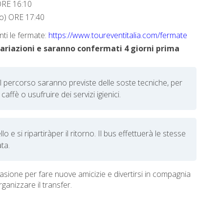
ORE 16:10
co) ORE 17:40
nti le fermate:
https://www.toureventitalia.com/fermate
variazioni e saranno confermati 4 giorni prima
l percorso saranno previste delle soste tecniche, per
affè o usufruire dei servizi igienici.
lo e si ripartirà
per il ritorno. Il bus effettuerà le stesse
ta.
asione per fare nuove amicizie e divertirsi in compagnia
ganizzare il transfer.