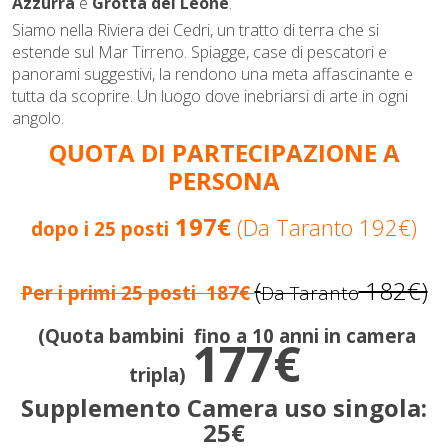
Azzurra
e
Grotta del Leone
.
Siamo nella Riviera dei Cedri, un tratto di terra che si
estende sul Mar Tirreno. Spiagge, case di pescatori e
panorami suggestivi, la rendono una meta affascinante e
tutta da scoprire. Un luogo dove inebriarsi di arte in ogni
angolo.
QUOTA DI PARTECIPAZIONE A
PERSONA
197€
(
Da Taranto
192€)
dopo i 25 posti
(
182€)
Per i primi 25 posti
187€
Da Taranto
(Quota bambini fino a 10 anni in camera
177€
tripla)
Supplemento Camera uso singola:
25€