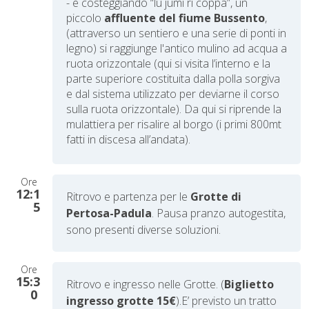
- e costeggiando “lu jumi ri coppa”, un
piccolo
affluente del fiume Bussento
,
(attraverso un sentiero e una serie di ponti in
legno) si raggiunge l'antico mulino ad acqua a
ruota orizzontale (qui si visita l’interno e la
parte superiore costituita dalla polla sorgiva
e dal sistema utilizzato per deviarne il corso
sulla ruota orizzontale). Da qui si riprende la
mulattiera per risalire al borgo (i primi 800mt
fatti in discesa all’andata).
Ore
12:1
Ritrovo e partenza per le
Grotte di
5
Pertosa-Padula
. Pausa pranzo autogestita,
sono presenti diverse soluzioni.
Ore
15:3
Ritrovo e ingresso nelle Grotte. (
Biglietto
0
ingresso grotte 15€
).
E’ previsto un tratto