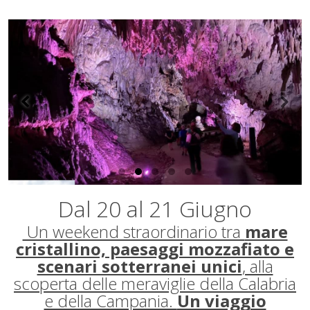
Dal 20 al 21 Giugno
Un weekend straordinario tra
mare
cristallino, paesaggi mozzafiato e
scenari sotterranei unici
, alla
scoperta delle meraviglie della Calabria
e della Campania.
Un viaggio