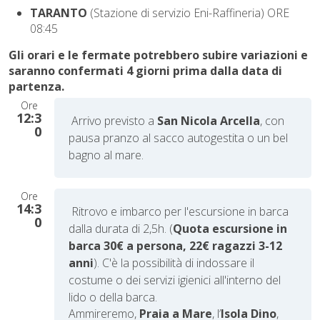
TARANTO
(Stazione di servizio Eni-Raffineria) ORE
08:45
Gli orari e le fermate potrebbero subire variazioni e
saranno confermati 4 giorni prima dalla data di
partenza.
Ore
12:3
Arrivo previsto a
San Nicola Arcella
, con
0
pausa pranzo al sacco autogestita o un bel
bagno al mare.
Ore
14:3
Ritrovo e imbarco per l'escursione in barca
0
dalla durata di 2,5h. (
Quota escursione in
barca 30€ a persona, 22€ ragazzi 3-12
anni
). C'è la possibilità di indossare il
costume o dei servizi igienici all'interno del
lido o della barca.
Ammireremo,
Praia a Mare
, l’
Isola Dino
,