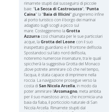
r
imarrete stupiti dal susseguirsi di piccole
baie: "
La Secca di Castrocucco
", "
Punta
Caina
" la "
Baia di Illicini
" giungeremo infine
al porto turistico con il borgo dei marinai
adagiato sugli scogli a picco sul
mare. C
osteggeremo la
Grotta
Azzurra
così chiamata per le sue particolari
acque, la
Grotta del Leone
con il suo
inaspettato guardiano e il frontone dell’isola.
Spostandoci sul lato nord dell’isola,
noteremo numerose insenature, tra le quali
spiccherà la suggestiva Grotta del Monaco
,dove potrete ammirare ciò che nel tempo,
l’acqua, è stata capace di imprimere nella
roccia. La navigazione prosegue verso la
costa di
San Nicola Arcella
, in modo da
poter ammirare l’
Arcomagno
, meta ambita
per il suo maestoso arco, che incornicia una
baia da fiaba, il porticciolo naturale di San
Nicola Arcella. Rimarrete stupiti dal