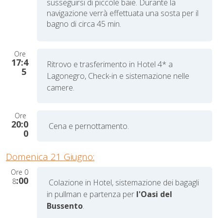
susseguirsi di piccole baie. Durante la
navigazione verrà effettuata una sosta per il
bagno di circa 45 min.
Ore
17:4
Ritrovo e t
rasferimento in Hotel 4* a
5
Lagonegro,
Check-in e sistemazione nelle
camere.
Ore
20:0
Cena e pernottamento.
0
Domenica 21 Giugno:
Ore
0
:00
8
Colazione in Hotel, sistemazione dei bagagli
in pullman
e partenza per
l'Oasi del
Bussento
.