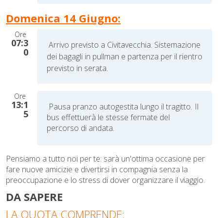
Domenica 14 Giugno:
Ore
07:3
Arrivo previsto a Civitavecchia. Sistemazione
0
dei bagagli in pullman e partenza per
il rientro
previsto in serata.
Ore
13:1
Pausa pranzo autogestita lungo il tragitto.
Il
5
bus effettuerà le stesse fermate del
percorso di andata.
Pensiamo a tutto noi per te: sarà un'ottima occasione per
fare nuove amicizie e divertirsi in compagnia senza la
preoccupazione e lo stress di dover organizzare il viaggio.
DA SAPERE
LA QUOTA COMPRENDE: