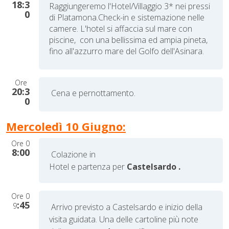
18:3
Raggiungeremo l'Hotel/Villaggio 3* nei pressi
0
di Platamona.
Check-in e sistemazione nelle
camere.
L'hotel si affaccia sul mare con
piscine, con una bellissima ed ampia pineta,
fino all'azzurro mare del Golfo dell'Asinara.
Ore
20:3
Cena e pernottamento.
0
Mercoledì 10 Giugno:
Ore
0
8:00
Colazione in
Hotel e partenza per
Castelsardo
.
Ore
0
:45
9
Arrivo previsto a
Castelsardo e inizio della
visita guidata. Una delle cartoline più note