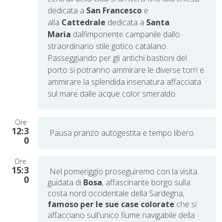
dedicata a
San Francesco
e
alla
Cattedrale
dedicata a
Santa
Maria
dall’imponente campanile dallo
straordinario stile gotico catalano.
Passeggiando per gli antichi bastioni del
porto si potranno ammirare le diverse torri e
ammirare la splendida insenatura affacciata
sul mare dalle acque color smeraldo.
Ore
12:3
Pausa pranzo autogestita e tempo libero.
0
Ore
15:3
N
el pomeriggio proseguiremo con la visita
0
guidata di
Bosa
, affascinante borgo sulla
costa nord occidentale della Sardegna,
famoso per le sue case colorate
che si
affacciano sull'unico fiume navigabile della