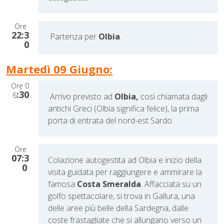
Ore
22:3
Partenza per
Olbia
.
0
Martedì 09 Giugno:
Ore
0
:30
6
Arrivo previsto ad
Olbia,
così chiamata dagli
antichi Greci (Olbia significa felice), la prima
porta di entrata del nord-est Sardo.
Ore
07:3
Colazione autogestita ad Olbia e inizio della
0
visita guidata per raggiungere e ammirare
la
famosa
Costa Smeralda
. Affacciata su un
golfo spettacolare, si trova in Gallura, una
delle aree più belle della Sardegna, dalle
coste frastagliate che si allungano verso un