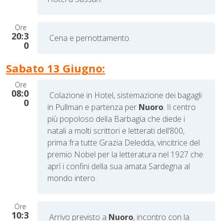
Ore
20:3
Cena e pernottamento.
0
Sabato 13 Giugno:
Ore
08:0
Colazione in Hotel, sistemazione dei bagagli
0
in Pullman e partenza per
Nuoro
. I
l centro
più popoloso della Barbagia che diede i
natali a molti scrittori e letterati dell’800,
prima fra tutte Grazia Deledda, vincitrice del
premio Nobel per la letteratura nel 1927 che
aprì i confini della sua amata Sardegna al
mondo intero.
Ore
10:3
Arrivo previsto a
Nuoro
, incontro con la