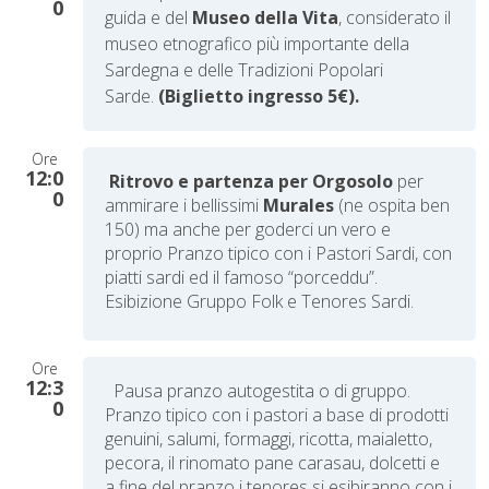
0
guida e
del
Museo della Vita
, considerato il
museo etnografico più importante della
Sardegna e delle Tradizioni Popolari
Sarde.
(Biglietto ingresso 5€).
Ore
12:0
Ritrovo e partenza per Orgosolo
per
0
ammirare i bellissimi
Murales
(ne ospita ben
150) ma anche per goderci un vero e
proprio Pranzo tipico con i Pastori Sardi, con
piatti sardi ed il famoso “porceddu”.
Esibizione Gruppo Folk e Tenores Sardi.
Ore
12:3
Pausa pranzo autogestita o di gruppo.
0
Pranzo tipico con i pastori a base di prodotti
genuini, salumi, formaggi, ricotta, maialetto,
pecora, il rinomato pane carasau, dolcetti e
a fine del pranzo i tenores si esibiranno con i