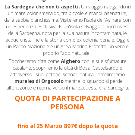
La Sardegna che non ti aspetti.
Un viaggio navigando in
un mare color smeraldo, tra piccole e grandi insenature,
dalla sabbia bianchissima. Visiteremo l'isola dell'Asinara con
un'esperienza esclusiva. E' un'isola selvaggia a nord-ovest
della Sardegna, nota per la sua natura incontaminata, le
acque cristalline e la storia come ex colonia penale. Oggi è
un Parco Nazionale e un'Area Marina Protetta, un vero e
proprio "zoo naturale".
Toccheremo città come
Alghero
con le sue sfumature
catalane,
scopriremo la città di Bosa, Castelsardo
e
attraverso i suoi pittorici scenari naturali, ammireremo
i
murales di Orgosolo
mentre lo sguardo si perde
all’orizzonte e ritorna verso il mare...
questa è la Sardegna.
QUOTA DI PARTECIPAZIONE A
PERSONA
f
ino al 25 Marzo
897€
dopo la quota