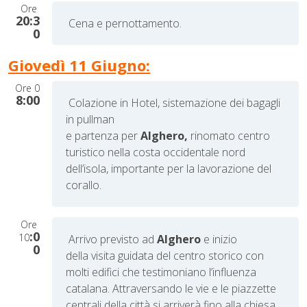
Ore
20:3
Cena e pernottamento.
0
Giovedì 11 Giugno:
Ore
0
8:00
Colazione in Hotel, sistemazione dei bagagli
in pullman
e partenza per
Alghero,
rinomato centro
turistico nella costa occidentale nord
dell’isola, importante per la lavorazione del
corallo.
Ore
:0
10
Arrivo previsto ad
Alghero
e inizio
0
della visita guidata del centro storico con
molti edifici che testimoniano l’influenza
catalana. Attraversando le vie e le piazzette
centrali della città si arriverà fino alla chiesa