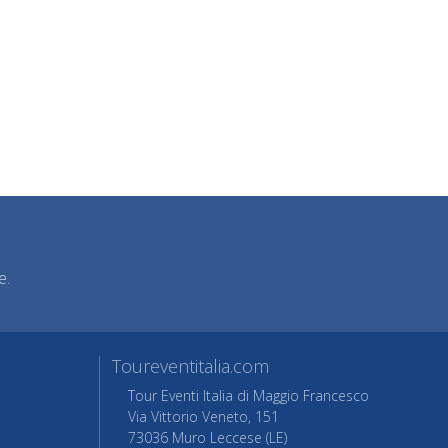
e.
Toureventitalia.com
Tour Eventi Italia di Maggio Francesco
Via Vittorio Veneto, 151
73036 Muro Leccese (LE)