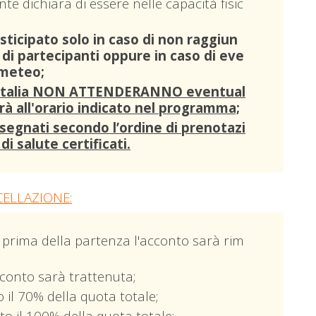
nte dichiara di essere nelle capacità fisic
osticipato solo in caso di non raggiun
i partecipanti oppure in caso di eve
 meteo;
ti Italia NON ATTENDERANNO eventual
tirà all'orario indicato nel programma;
ssegnati secondo l’ordine di prenotazi
 di salute certificati.
CELLAZIONE:
 prima della partenza l'acconto sarà rim
cconto sarà trattenuta;
 il 70% della quota totale;
to il 100% della quota totale;