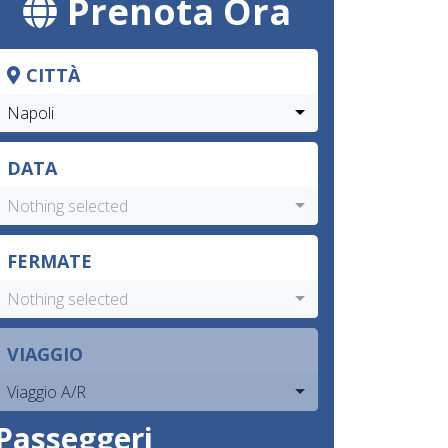
Prenota Ora
CITTÀ
Napoli
DATA
Nothing selected
FERMATE
Nothing selected
VIAGGIO
Viaggio A/R
Passeggeri