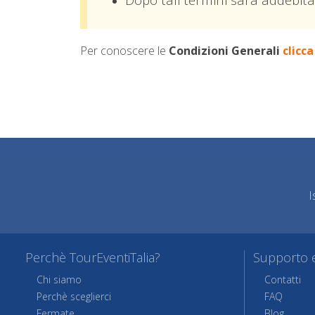
Per conoscere le
Condizioni Generali
clicca
I
Perchè TourEventiTalia?
Supporto e
Chi siamo
Contatti
Perchè sceglierci
FAQ
Fermate
Blog