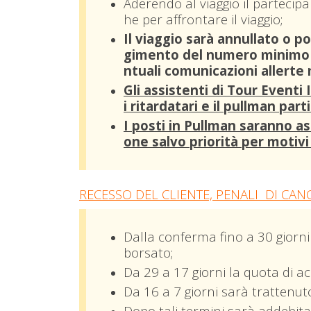
Aderendo al viaggio il partecipa
he per affrontare il viaggio;
Il viaggio sarà annullato o p
gimento del numero minimo d
ntuali comunicazioni allerte
Gli assistenti di Tour Even
i ritardatari e il pullman par
I posti in Pullman saranno a
one salvo priorità per
m
otivi
RECESSO DEL CLIENTE, PENALI DI CAN
Dalla conferma fino a 30 giorni
borsato;
Da 29 a 17 giorni la quota di a
Da 16 a 7 giorni sarà trattenuto
Dopo tali termini sarà addebita