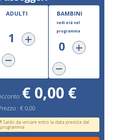
ADULTI
BAMBINI
vedi età nel
programma
€ 0,00 €
Acconto:
Prezzo :
€ 0,00
Saldo da versare entro la data prevista dal
programma