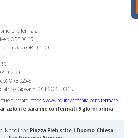
urismo che ferma a:
lliver) ORE 00:45
ili del fuoco) ORE 01:00
:30
ORE 02:00
ceo) ORE 02:45
diatrico Giovanni XXIII) ORE 03:15
nti le fermate:
https://www.toureventitalia.com/fermate
variazioni e saranno confermati 5 giorni prima
a di Napoli con
Piazza Plebiscito
, il
Duomo
,
Chiesa
ni di
San Gregorio Armeno
.