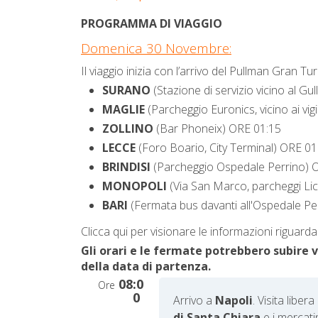
PROGRAMMA DI VIAGGIO
Domenica 30 Novembre:
Il viaggio inizia con l’arrivo del Pullman Gran T
SURANO
(Stazione di servizio vicino al Gu
MAGLIE
(Parcheggio Euronics, vicino ai vig
ZOLLINO
(Bar Phoneix) ORE 01:15
LECCE
(Foro Boario, City Terminal) ORE 01
BRINDISI
(Parcheggio Ospedale Perrino) 
MONOPOLI
(Via San Marco, parcheggi Li
BARI
(Fermata bus davanti all'Ospedale Pe
Clicca qui per visionare le informazioni riguarda
Gli orari e le fermate potrebbero subire 
della data di partenza.
08:0
Ore
0
Arrivo a
Napoli
. Visita liber
di Santa Chiara
e i mercati