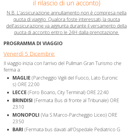
il rilascio di un acconto)
N.B. L'assicurazione annullamento non è compresa nella
quota di viaggio. Qualora foste interessati, la quota
dell'assicurazione va aggiunta durante il versamento della
quota di acconto entro le 24H dalla prenotazione.
PROGRAMMA DI VIAGGIO
Venerdì 5 Dicembre:
Il viaggio inizia con l’arrivo del
P
ullman Gran Turismo
che
ferma a:
MAGLIE
(Parcheggio Vigili del Fuoco, Lato Euronic
s) ORE 22:00
LECCE
(Foro Boario, City Terminal) ORE 22:40
BRINDISI
(Fermata Bus di fronte al Tribunale) ORE
23:10
MONOPOLI
(Via S.Marco-Parcheggio Liceo) ORE
23:50
BARI
(Fermata bus davati all'Ospedale Pediatrico G