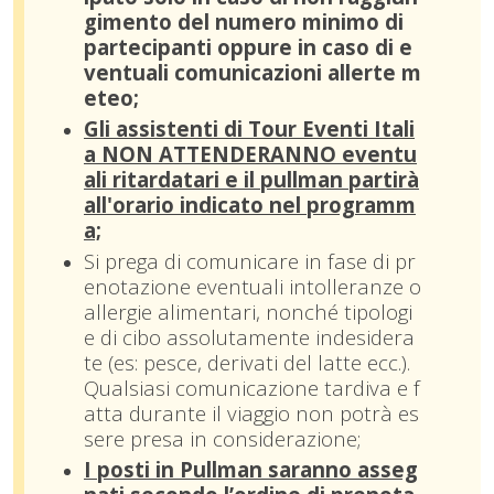
gimento del numero minimo di
partecipanti oppure in caso di e
ventuali comunicazioni allerte m
eteo;
Gli assistenti di Tour Eventi Itali
a NON ATTENDERANNO eventu
ali ritardatari e il pullman partirà
all'orario indicato nel programm
a;
Si prega di comunicare in fase di pr
enotazione eventuali intolleranze o
allergie alimentari, nonché tipologi
e di cibo assolutamente indesidera
te (es: pesce, derivati del latte ecc.).
Qualsiasi comunicazione tardiva e f
atta durante il viaggio non potrà es
sere presa in considerazione;
I posti in Pullman saranno asseg