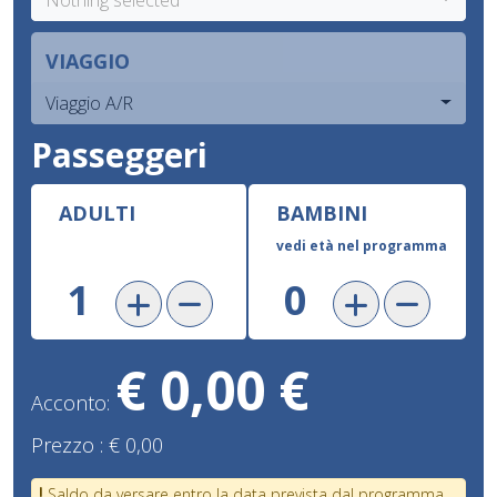
VIAGGIO
Viaggio A/R
Passeggeri
ADULTI
BAMBINI
vedi età nel programma
€ 0,00 €
Acconto:
Prezzo :
€ 0,00
Saldo da versare entro la data prevista dal programma