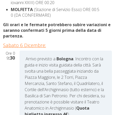
iovanni XXIII) ORE 00:20
MOLFETTA
(Stazione di Servizio Esso) ORE 00:5
0
(DA CONFERMARE)
Gli orari e le fermate potrebbero subire variazioni e
saranno confermati 5 giorni prima della data di
partenza.
Sabato 6 Dicembre:
Ore
0
:30
9
Arrivo previsto a
Bologna
.
Incontro con la
guida e inizio visita guidata della città. Sarà
svolta una bella passeggiata iniziando da
Piazza Maggiore, le 2 Torri, Piazza
Mercanzia, Santo Stefano, il Quadrilatero, il
Cortile dell'Archiginnasio (tutto esterno) e la
Basilica di San Petronio. Per chi desidera, su
prenotazione è possibile visitare il Teatro
Anatomico in Archiginnasio (
Quota
biglietto ingresso 4€
).