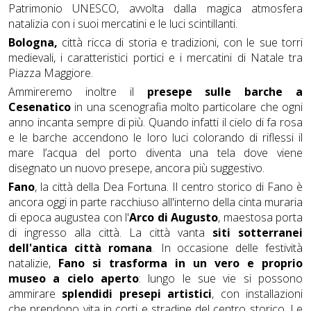
Patrimonio UNESCO, avvolta dalla magica atmosfera
natalizia con i suoi mercatini e le luci scintillanti.
Bologna,
città ricca di storia e tradizioni, con le sue torri
medievali, i caratteristici portici e i mercatini di Natale tra
Piazza Maggiore.
Ammireremo inoltre il
presepe sulle barche a
Cesenatico
in una scenografia molto particolare che ogni
anno incanta sempre di più. Quando infatti il cielo di fa rosa
e le barche accendono le loro luci colorando di riflessi il
mare l’acqua del porto diventa una tela dove viene
disegnato un nuovo presepe, ancora più suggestivo.
Fano
, la città della Dea Fortuna. Il centro storico di Fano è
ancora oggi in parte racchiuso all'interno della cinta muraria
di epoca augustea con l'
Arco di Augusto
, maestosa porta
di ingresso alla città. La città vanta
siti sotterranei
dell'antica città romana
. In occasione delle festività
natalizie,
Fano si trasforma in un vero e proprio
museo a cielo aperto
: lungo le sue vie si possono
ammirare
splendidi presepi artistici
, con installazioni
che prendono vita in corti e stradine del centro storico. Le