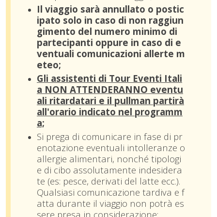
Il viaggio sarà annullato o postic
ipato solo in caso di non raggiun
gimento del numero minimo di
partecipanti oppure in caso di e
ventuali comunicazioni allerte m
eteo;
Gli assistenti di Tour Eventi Itali
a NON ATTENDERANNO eventu
ali ritardatari e il pullman partirà
all'orario indicato nel programm
a;
Si prega di comunicare in fase di pr
enotazione eventuali intolleranze o
allergie alimentari, nonché tipologi
e di cibo assolutamente indesidera
te (es: pesce, derivati del latte ecc.).
Qualsiasi comunicazione tardiva e f
atta durante il viaggio non potrà es
sere presa in considerazione;