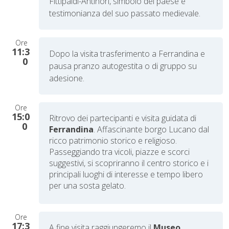
Fittipaldi-Antinori, simbolo del paese e
testimonianza del suo passato medievale.
Ore
11:3
Dopo la visita trasferimento a Ferrandina e
0
p
ausa pranzo autogestita o di gruppo su
adesione.
Ore
15:0
Ritrovo dei partecipanti e visita guidata di
0
Ferrandina
. Affascinante borgo Lucano dal
ricco patrimonio storico e religioso.
Passeggiando tra vicoli, piazze e scorci
suggestivi, si scopriranno il centro storico e i
principali luoghi di interesse e tempo libero
per una sosta gelato.
Ore
17:3
A fine visita raggiungeremo il
Museo