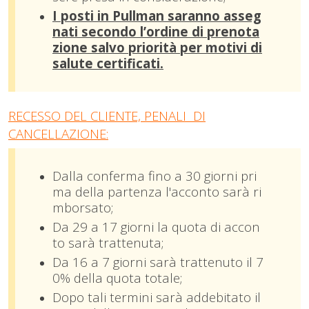
I posti in Pullman saranno asseg
nati secondo l’ordine di prenota
zione salvo priorità per
m
otivi di
salute certificati.
RECESSO DEL CLIENTE, PENALI DI
CANCELLAZIONE:
Dalla conferma fino a 30 giorni pri
ma della partenza l'acconto sarà ri
mborsato;
Da 29 a 17 giorni la quota di accon
to sarà trattenuta;
Da 16 a 7 giorni sarà trattenuto il 7
0% della quota totale;
Dopo tali termini sarà addebitato il