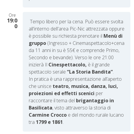
Ore
19:0
Tempo libero per la cena. Può essere svolta
0
all'interno dell'area Pic-Nic attrezzata oppure
è possibile su richiesta prenotare il
Menù di
gruppo
(Ingresso + Cinemaspettacolo+cena
da 11 anni in su è 55€ e comprende Primo,
Secondo e bevande). Verso le ore 21:00
inizierà Il
C
inespettacolo,
è il grande
spettacolo serale
“La Storia Bandita”
.
In pratica è una rappresentazione all’aperto
che unisce
teatro, musica, danza, luci,
proiezioni ed effetti scenici
per
raccontare il tema del
brigantaggio in
Basilicata
, visto attraverso la storia di
Carmine Crocco
e del mondo rurale lucano
tra
1799 e 1861
.