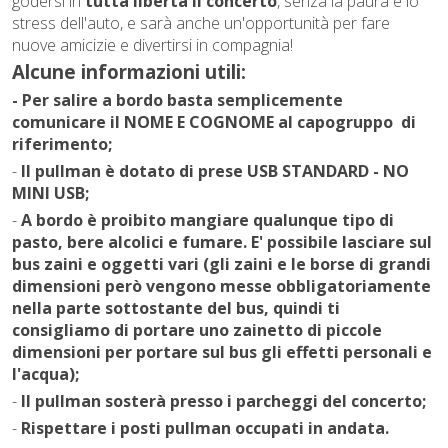
godersi in
tutta libertà il concerto
, senza la paura e lo
stress dell'auto, e sarà anche un'opportunità per fare
nuove amicizie e divertirsi in compagnia!
Alcune informazioni utili:
- Per salire a bordo basta semplicemente
comunicare il NOME E COGNOME al capogruppo
di
riferimento;
-
Il pullman
è dotato di prese USB STANDARD - NO
MINI USB;
-
A bordo è proibito mangiare qualunque tipo di
pasto, bere alcolici e fumare. E' possibile lasciare sul
bus zaini e oggetti vari (gli zaini e le borse di grandi
dimensioni però vengono messe obbligatoriamente
nella parte sottostante del bus, quindi ti
consigliamo di portare uno zainetto di piccole
dimensioni per portare sul bus gli effetti personali e
l'acqua);
-
Il pullman sosterà presso i parcheggi del concerto;
-
Rispettare i posti pullman occupati in andata.