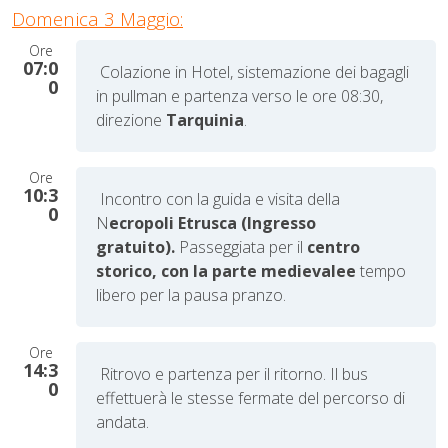
Domenica 3 Maggio:
Ore
07:0
Colazione in Hotel, sistemazione dei bagagli
0
in pullman e partenza verso le ore 08:30,
direzione
Tarquinia
.
Ore
10:3
Incontro con la guida e visita de
lla
0
N
ecropoli Etrusca (Ingresso
gratuito).
Passeggiata per il
centro
storico, con la parte medievalee
tempo
libero per la pausa pranzo.
Ore
14:3
Ritrovo e partenza per il ritorno. Il bus
0
effettuerà le stesse fermate del percorso di
andata.