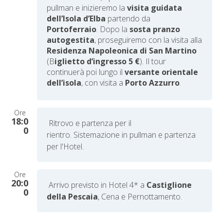
pullman e inizieremo la
visita guidata
dell’Isola d’Elba
partendo da
Portoferraio
. Dopo la
sosta pranzo
autogestita
, proseguiremo con la visita alla
Residenza Napoleonica di San Martino
(B
iglietto d’ingresso 5 €
). Il tour
continuerà poi lungo il
versante orientale
dell’isola
, con visita a
Porto Azzurro
.
Ore
18:0
Ritrovo e partenza per il
0
rientro. Sistemazione in pullman e partenza
per l'Hotel.
Ore
20:0
Arrivo previsto in Hotel 4*
a
Castiglione
0
della Pescaia
,
Cena e Pernottamento.