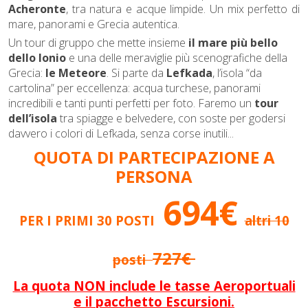
Acheronte
, tra natura e acque limpide. Un mix perfetto di
mare, panorami e Grecia autentica.
Un tour di gruppo che mette insieme
il mare più bello
dello Ionio
e una delle meraviglie più scenografiche della
Grecia:
le Meteore
. Si parte da
Lefkada
, l’isola “da
cartolina” per eccellenza: acqua turchese, panorami
incredibili e tanti punti perfetti per foto. Faremo un
tour
dell’isola
tra spiagge e belvedere, con soste per godersi
davvero i colori di Lefkada, senza corse inutili.
..
QUOTA DI PARTECIPAZIONE A
PERSONA
694€
PER I PRIMI 30 POSTI
altri 10
727€
posti
La quota NON include le tasse Aeroportuali
e il pacchetto Escursioni.