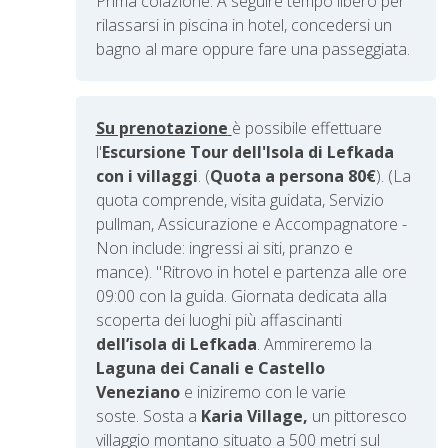
Prima colazione. A seguire tempo libero per
rilassarsi in piscina in hotel, concedersi un
bagno al mare oppure fare una passeggiata.
Su prenotazione
è possibile effettuare
l'
Escursione Tour dell'Isola di Lefkada
con i villaggi
. (
Quota a persona 80€
). (La
quota comprende, visita guidata, Servizio
pullman, Assicurazione e Accompagnatore -
Non include: ingressi ai siti, pranzo e
mance).
"Ritrovo in hotel e p
artenza alle ore
09:00 con la guida. Giornata dedicata alla
scoperta dei luoghi più affascinanti
dell’isola di Lefkada
. Ammireremo la
Laguna dei Canali e Castello
Veneziano
e iniziremo con le varie
soste.
Sosta a
Karia Village,
un pittoresco
villaggio montano situato a 500 metri sul