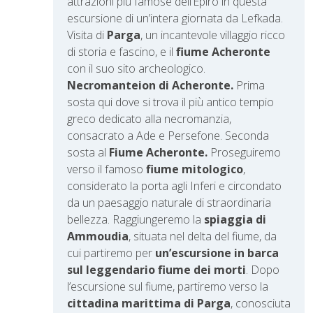
attrazioni più famose dell’Epiro in questa
escursione
di un’intera giornata da Lefkada.
Visita di
Parga
, un incantevole villaggio ricco
di storia e fascino, e il
fiume Acheronte
con il suo sito archeologico.
Necromanteion di Acheronte.
Prima
sosta qui dove si trova il più antico tempio
greco dedicato alla necromanzia,
consacrato a Ade e Persefone. Seconda
sosta al
Fiume Acheronte.
Proseguiremo
verso il famoso
fiume mitologico
,
considerato la porta agli Inferi e circondato
da un paesaggio naturale di straordinaria
bellezza. Raggiungeremo la
spiaggia di
Ammoudia
, situata nel delta del fiume, da
cui partiremo per
un’escursione in barca
sul leggendario fiume dei morti
. Dopo
l’escursione sul fiume, partiremo verso la
cittadina marittima di Parga
, conosciuta