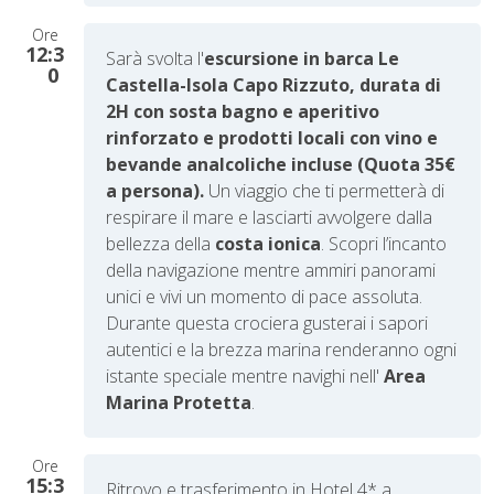
Ore
12:3
Sarà svolta l'
escursione in barca Le
0
Castella-Isola Capo Rizzuto, durata di
2H con sosta bagno e aperitivo
rinforzato e prodotti locali con vino e
bevande analcoliche incluse (Quota 35€
a persona).
Un viaggio che ti permetterà di
respirare il mare e lasciarti avvolgere dalla
bellezza della
costa ionica
. Scopri l’incanto
della navigazione mentre ammiri panorami
unici e vivi un momento di pace assoluta.
Durante questa crociera gusterai i sapori
autentici e la brezza marina renderanno ogni
istante speciale mentre navighi nell'
Area
Marina Protetta
.
Ore
15:3
Ritrovo e trasferimento in Hotel 4* a