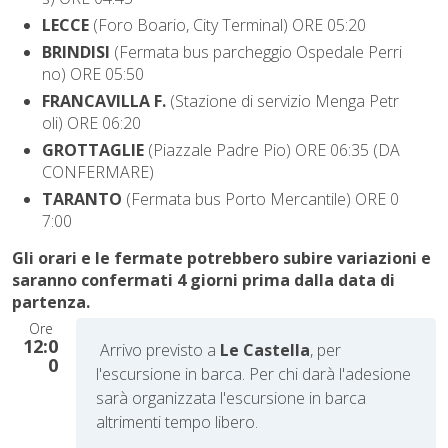
LECCE
(Foro Boario, City Terminal) ORE 05:20
BRINDISI
(Fermata bus parcheggio Ospedale Perri
no) ORE 05:5
0
FRANCAVILLA F.
(Stazione di servizio Menga Petr
oli) ORE 06:20
GROTTAGLIE
(Piazzale Padre Pio) ORE 06:35 (DA
CONFERMARE)
TARANTO
(
Fermata bus Porto Mercantile
) ORE 0
7:00
Gli orari e le fermate potrebbero subire variazioni e
saranno confermati 4 giorni prima dalla data di
partenza.
Ore
12:0
A
rrivo previsto a
Le Castella
, per
0
l'escursione in barca. Per chi darà l'adesione
sarà organizzata l'escursione in barca
altrimenti tempo libero.