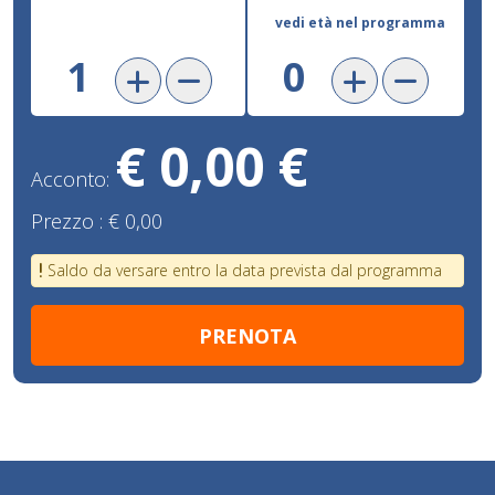
vedi età nel programma
€ 0,00 €
Acconto:
Prezzo :
€ 0,00
Saldo da versare entro la data prevista dal programma