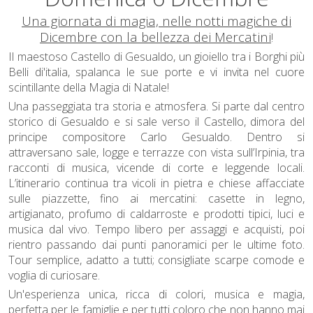
Una giornata di magia, nelle notti magiche di
Dicembre con la bellezza dei Mercatini
!
I
l maestoso Castello di Gesualdo, un gioiello tra i Borghi più
Belli di'italia
, spalanca le sue porte e vi invita nel cuore
scintillante della Magia di Natale
!
Una passeggiata tra storia e atmosfera. Si parte dal centro
storico di Gesualdo e si sale verso il Castello, dimora del
principe compositore Carlo Gesualdo. Dentro si
attraversano sale, logge e terrazze con vista sull’Irpinia, tra
racconti di musica, vicende di corte e leggende locali.
L’itinerario continua tra vicoli in pietra e chiese affacciate
sulle piazzette, fino ai mercatini: casette in legno,
artigianato, profumo di caldarroste e prodotti tipici, luci e
musica dal vivo. Tempo libero per assaggi e acquisti, poi
rientro passando dai punti panoramici per le ultime foto.
Tour semplice, adatto a tutti; consigliate scarpe comode e
voglia di curiosare.
Un'esperienza unica, ricca di colori, musica e magia,
perfetta per le famiglie e per tutti coloro che non hanno mai