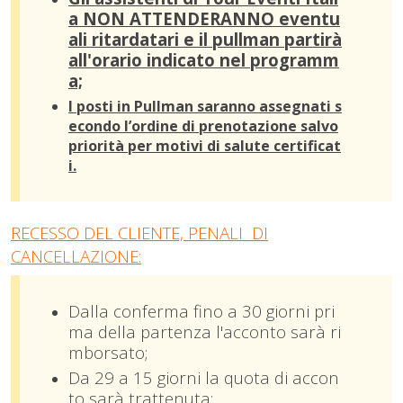
a NON ATTENDERANNO eventu
ali ritardatari e il pullman partirà
all'orario indicato nel programm
a;
I posti in Pullman saranno assegnati s
econdo l’ordine di prenotazione salvo
priorità per
m
otivi di salute certificat
i.
RECESSO DEL CLIENTE, PENALI DI
CANCELLAZIONE:
Dalla conferma fino a 30 giorni pri
ma della partenza l'acconto sarà ri
mborsato;
Da 29 a 15 giorni la quota di accon
to sarà trattenuta;