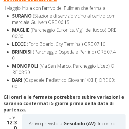
Il viaggio inizia con l’arrivo del Pullman che ferma a:
SURANO
(Stazione di servizio vicino al centro com
merciale Gulliver) ORE 06:15
MAGLIE
(Parcheggio Euronics, Vigili del fuoco) ORE
06:30
LECCE
(Foro Boario, City Terminal) ORE 07:10
BRINDISI
(Parcheggio Ospedale Perrino) ORE 07:4
0
MONOPOLI
(Via San Marco, Parcheggio Liceo) O
RE 08:30
BARI
(Ospedale Pediatrico Giovanni XXIII) ORE 09:
00
Gli orari e le fermate potrebbero subire variazioni e
saranno confermati 5 giorni prima della data di
partenza.
Ore
12:3
Arrivo previsto a
Gesulado
(AV)
. I
ncontro
0