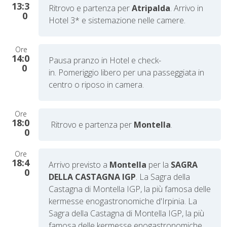
13:3
Ritrovo e partenza per
Atripalda
.
Arrivo in
0
Hotel 3* e sistemazione nelle camere.
Ore
14:0
Pausa pranzo in Hotel e check-
0
in.
P
omeriggio libero per una passeggiata in
centro o riposo in camera.
Ore
18:0
R
itrovo e partenza per
Montella
.
0
Ore
18:4
Arrivo previsto a
Montella
per la
SAGRA
0
DELLA CASTAGNA IGP
. La Sagra della
Castagna di Montella IGP, la più famosa delle
kermesse enogastronomiche d'Irpinia. La
Sagra della Castagna di Montella IGP, la più
famosa delle kermesse enogastronomiche